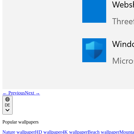
← Previous
Next →
DE
Popular wallpapers
Nature wallpaper
HD wallpaper
4K wallpaper
Beach wallpaper
Mounta