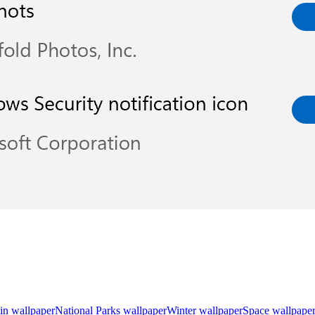
in wallpaper
National Parks wallpaper
Winter wallpaper
Space wallpape