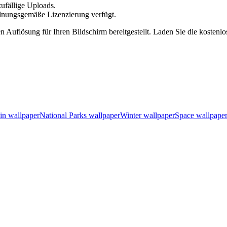
zufällige Uploads.
 ordnungsgemäße Lizenzierung verfügt.
en Auflösung für Ihren Bildschirm bereitgestellt. Laden Sie die kostenl
in wallpaper
National Parks wallpaper
Winter wallpaper
Space wallpape