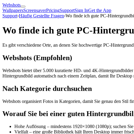
Webshots
Wallpapers
Screensaver
Pricing
Support
Sign In
Get the App
Support
›
Häufig Gestellte Fragen
›
Wo finde ich gute PC-Hintergrundbi
Wo finde ich gute PC-Hintergr
Es gibt verschiedene Orte, an denen Sie hochwertige PC-Hintergrundb
Webshots (Empfohlen)
Webshots bietet über 5.000 kuratierte HD- und 4K-Hintergrundbilder 
Hintergrundbild automatisch nach einem Zeitplan, damit Ihr Desktop 
Nach Kategorie durchsuchen
Webshots organisiert Fotos in Kategorien, damit Sie genau den Stil f
Worauf Sie bei einer guten Hintergrundbil
Hohe Auflösung – mindestens 1920×1080 (1080p); suchen Sie
Vielfalt – eine große Bibliothek hält Ihren Desktop immer frisch