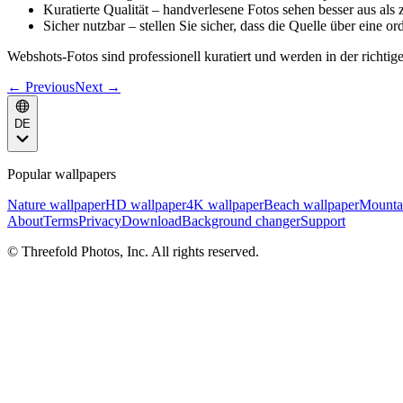
Kuratierte Qualität – handverlesene Fotos sehen besser aus als 
Sicher nutzbar – stellen Sie sicher, dass die Quelle über eine
Webshots-Fotos sind professionell kuratiert und werden in der richtig
← Previous
Next →
DE
Popular wallpapers
Nature wallpaper
HD wallpaper
4K wallpaper
Beach wallpaper
Mounta
About
Terms
Privacy
Download
Background changer
Support
© Threefold Photos, Inc. All rights reserved.