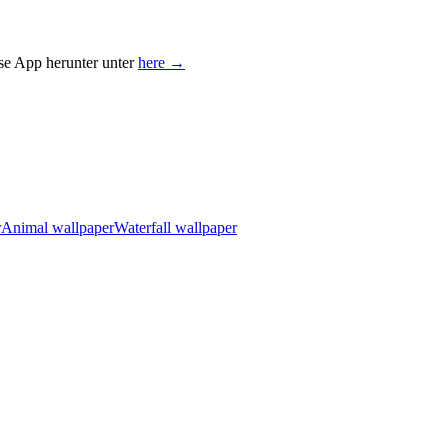
ose App herunter unter
here →
r
Animal wallpaper
Waterfall wallpaper