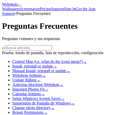
Webshots
Wallpapers
Screensaver
Pricing
Support
Sign In
Get the App
Support
›
Preguntas Frecuentes
Preguntas Frecuentes
Preguntas comunes y sus respuestas
⌕
Prueba: fondo de pantalla, lista de reproducción, configuración
Control Map (i.e. what do the icons mean?)
→
Install, reinstall or update
→
Manual Install, reinstall or update
→
Webshots Settings
→
Update Billing
→
Antivirus blocking Webshots
→
Imported Photos Fit
→
Calendar Settings
→
Setup Windows Screen Saver
→
Suspensión de Pantalla de Windows
→
Change photo directory
→
Repair Permissions
→