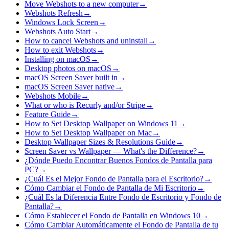
Move Webshots to a new computer
→
Webshots Refresh
→
Windows Lock Screen
→
Webshots Auto Start
→
How to cancel Webshots and uninstall
→
How to exit Webshots
→
Installing on macOS
→
Desktop photos on macOS
→
macOS Screen Saver built in
→
macOS Screen Saver native
→
Webshots Mobile
→
What or who is Recurly and/or Stripe
→
Feature Guide
→
How to Set Desktop Wallpaper on Windows 11
→
How to Set Desktop Wallpaper on Mac
→
Desktop Wallpaper Sizes & Resolutions Guide
→
Screen Saver vs Wallpaper — What's the Difference?
→
¿Dónde Puedo Encontrar Buenos Fondos de Pantalla para
PC?
→
¿Cuál Es el Mejor Fondo de Pantalla para el Escritorio?
→
Cómo Cambiar el Fondo de Pantalla de Mi Escritorio
→
¿Cuál Es la Diferencia Entre Fondo de Escritorio y Fondo de
Pantalla?
→
Cómo Establecer el Fondo de Pantalla en Windows 10
→
Cómo Cambiar Automáticamente el Fondo de Pantalla de tu